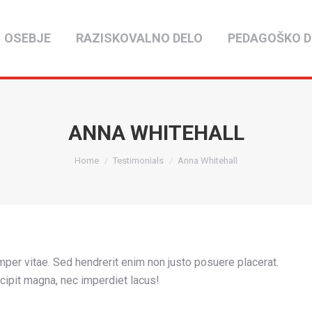
OSEBJE
RAZISKOVALNO DELO
PEDAGOŠKO D
ANNA WHITEHALL
You are here:
Home
Testimonials
Anna Whitehall
per vitae. Sed hendrerit enim non justo posuere placerat.
cipit magna, nec imperdiet lacus!