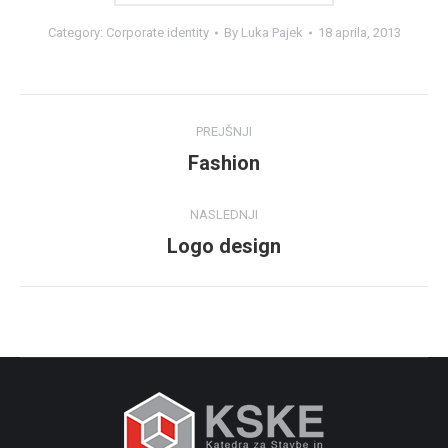
Category:
Corporate identity
By
Luka Pajek
18 aprila, 2013
Project
PREJŠNJI
navigation
Previous
Fashion
project:
NASLEDNJI
Next
Logo design
project: